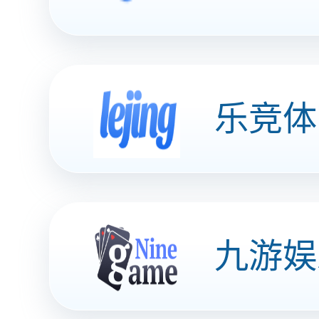
v6.3.0 · 发布于 2025年10月
新增跨设备同步机制，收藏与偏好可随账号迁
推荐系统升级，结合用户习惯提供个性化赛事
新增教学视频栏目，涵盖常见赛制与操作流程
修复部分小屏机型按钮显示异常问题。
v6.2.0 · 发布于 2025年8月
v6.1.3 · 发布于 2025年6月
v6.0.0 · 发布于 2025年3月