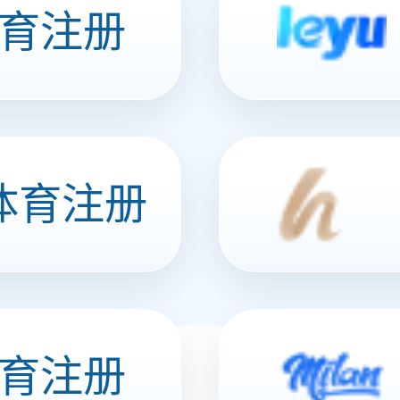
行为审计机制
记录关键行为轨迹，搭
实时异常拦截
系统对异常请求进行即
扰。
版本更新记录
击查看每次更新的重点改动，冠亚官方网站将持续优化用户体验