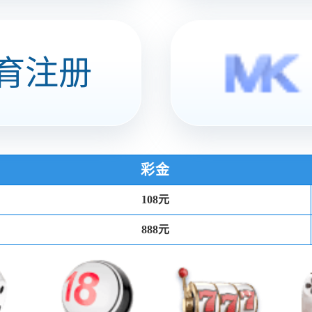
我们的品牌
作为综合性的冠亚官方网站平
求打造一个安全、稳定、可信
在推动行业标准提升的同时，
户需求为目标，逐步形成独有
用户至上：
倾听用户声音
科技驱动：
以智能系统支