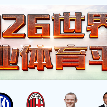
下载App
公司简介
体育
· 权威体育数
提供包括NBA、英超、欧洲
用户信赖。