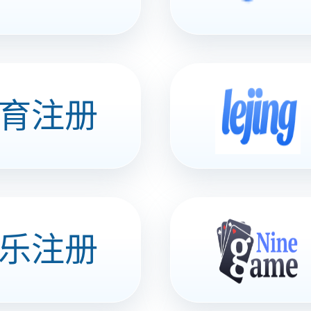
移。
推荐。
，适合冠亚官方网站用户快速上手。