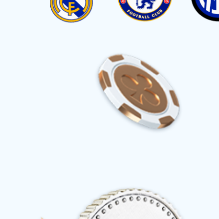
冠亚官方网站
是一家面向全球市场
高清赛事直播、数据分析、多终端
平台通过多项国际安全认证，系统架
术与客服团队，确保每位用户都能
截至目前，冠亚官方网站 已拥有超
喜爱。