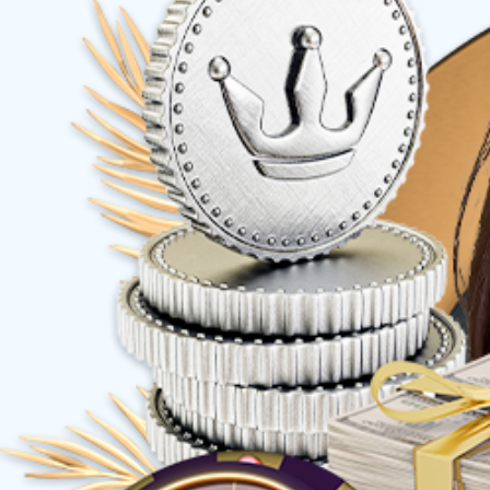
我们将继续秉持“
技术创新、用户至
台。